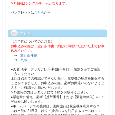
※1泊目はシングルルームとなります。
パンフレットは
こちら
から
ご連絡
【ご予約についてのご注意】
お申込みの際は、旅行条件書・約款に同意いただいた上でお申
込みください。
⇒
旅行条件書
⇒
約款
●氏名(漢字・フリガナ)、年齢(生年月日)、性別を必ずご確認・
ご入力ください。
上記３点全ての確認ができない限り、航空機の座席を確保する
ことができません。お申込みの際、必ずお間違いのないようご
入力・ご確認をお願いいたします。
※外国籍の方はカタカナにて予約をお取りください。
●緊急時に備え、必ず【携帯番号】または【緊急連絡先】のご
登録をお願いします。
●ホームページでの受付は、国内旅行は航空機を利用するコー
スは出発の21日前、鉄道・貸切バスを利用するコースは１４