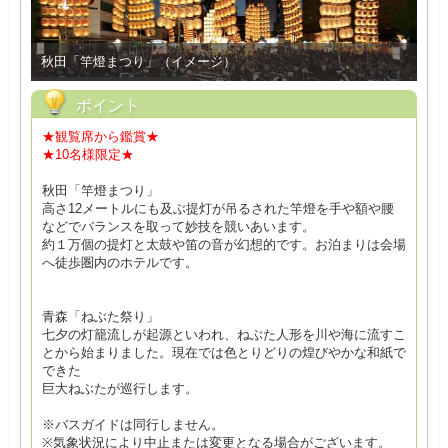
秋田「竿燈まつり」（イメージ）
ポイント
★観覧席から鑑賞★
★10名様限定★
秋田「竿燈まつり」
高さ12メートルにも及ぶ提灯が吊るされた竿燈を手や額や腰
などでバランスを取って妙技を競いあいます。
約１万個の提灯と太鼓や笛の音が幻想的です。お泊まりは会場
へ徒歩圏内のホテルです。
青森「ねぶた祭り」
七夕の灯籠流しが起源といわれ、ねぶた人形を川や海に流すこ
とから始まりました。現在では色とりどりの煌びやかな和紙で
できた
巨大ねぶたが巡行します。
※バスガイドは同行しません。
※気象状況により中止または変更となる場合がございます。