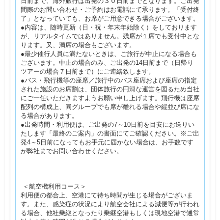
日前まで、海外旅行は出発の３０日前までとなります。ご出発
間際のお問い合わせ・ご予約はお電話にて承ります。「受付終
了」となっていても、お席がご用意できる場合がございます。
●内容は、随時更新（日・祝・年末年始除く）をしております
が、リアルタイムではありません。残席が１席でも受付中とな
ります。又、満席の場合もございます。
●最少催行人員に満たないときは、ご旅行が中止になる場合も
ございます。中止の場合のみ、ご出発の14日前まで（日帰り
ツアーの場合７日前まで）にご連絡致します。
●バス・飛行機等の座席／旅行中のバス座席および座席の指定
された施設のお席割は、団体旅行の円滑な運営を図るため当社
にご一任いただきますようお願い申し上げます。飛行機は座席
配列の構成上、同グループでも席が離れる場合や縦並び席にな
る場合があります。
●出発時間・利用便は、ご出発の7～10日前を目安にお送りい
たします「最終のご案内」の書面にてご確認ください。※ご出
発4～5日前になってもお手元に届かない場合は、お手数です
が弊社までお問い合わせください。
＜航空機利用コース＞
利用便の都合上、空港にて待ち時間が生じる場合がございま
す。また、感染症の状況により航空会社による減便等が行われ
る場合、他社乗継となったり乗継空港もしくは現地空港で通常