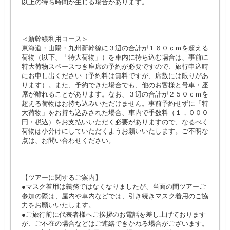
以上の待ち時間が生じる場合があります。
＜新幹線利用コース＞
東海道・山陽・九州新幹線に３辺の合計が１６０ｃｍを超える
荷物（以下、「特大荷物」）を車内に持ち込む場合は、事前に
特大荷物スペースつき座席の予約が必要ですので、旅行申込時
にお申し出ください（予約料は無料ですが、席数には限りがあ
ります）。また、予約できた場合でも、他のお客様と号車・座
席が離れることがあります。なお、３辺の合計が２５０ｃｍを
超える荷物はお持ち込みいただけません。事前予約せずに「特
大荷物」をお持ち込みされた場合、車内で手数料（１，０００
円・税込）をお支払いいただく必要がありますので、なるべく
荷物は小分けにしていただくようお願いいたします。ご不明な
点は、お問い合わせください。
【ツアーに関するご案内】
●マスク着用は義務ではなくなりましたが、当面の間ツアーご
参加の際は、屋内や車内などでは、引き続きマスク着用のご協
力をお願いいたします。
●ご旅行前に代表者様へご挨拶のお電話を差し上げております
が、ご不在の場合などはご連絡できかねる場合がございます。