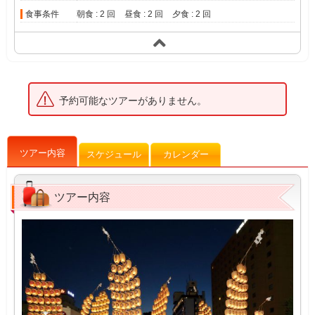
食事条件
朝食 : 2 回
昼食 : 2 回
夕食 : 2 回
予約可能なツアーがありません。
ツアー内容
スケジュール
カレンダー
ツアー内容