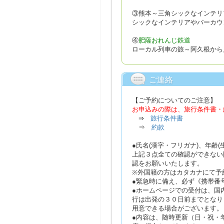
③熊本～三角シックなインテリ
シックなインテリアやバーカウ
④
肥薩おれんじ鉄道
ローカル列車の旅～阿久根から
ご連絡
【ご予約についてのご注意】
お申込みの際は、旅行条件書・
⇒
旅行条件書
⇒
約款
●氏名(漢字・フリガナ)、年齢
上記３点全ての確認ができない
認をお願いいたします。
※外国籍の方はカタカナにて予
●緊急時に備え、必ず《携帯番
●ホームページでの受付は、国
行は出発の３０日前までとなり
用意できる場合がございます。
●内容は、随時更新（日・祝・