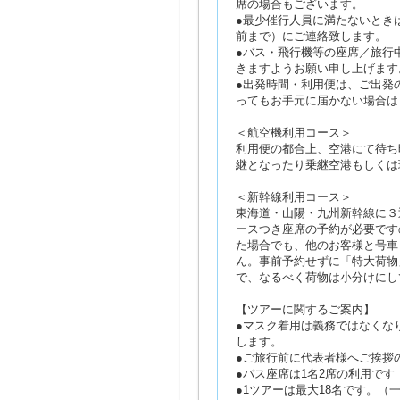
席の場合もございます。
●最少催行人員に満たないとき
前まで）にご連絡致します。
●バス・飛行機等の座席／旅行
きますようお願い申し上げます
●出発時間・利用便は、ご出発
ってもお手元に届かない場合は
＜航空機利用コース＞
利用便の都合上、空港にて待ち
継となったり乗継空港もしくは
＜新幹線利用コース＞
東海道・山陽・九州新幹線に３
ースつき座席の予約が必要です
た場合でも、他のお客様と号車
ん。事前予約せずに「特大荷物
で、なるべく荷物は小分けにし
【ツアーに関するご案内】
●マスク着用は義務ではなくな
します。
●ご旅行前に代表者様へご挨拶
●バス座席は1名2席の利用で
●1ツアーは最大18名です。