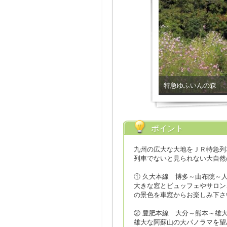
特急ゆふいんの森
ポイント
九州の広大な大地をＪＲ特急列
列車でないと見られない大自然
① 久大本線 博多～由布院～
大きな窓とビュッフェやサロン
の景色を車窓からお楽しみ下さ
② 豊肥本線 大分～熊本～雄
雄大な阿蘇山の大パノラマを望