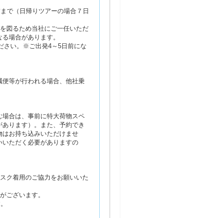
前まで（日帰りツアーの場合７日
営を図るため当社にご一任いただ
なる場合があります。
ださい。※ご出発4～5日前にな
減便等が行われる場合、他社乗
む場合は、事前に特大荷物スペ
があります）。また、予約でき
物はお持ち込みいただけませ
いいただく必要がありますの
マスク着用のご協力をお願いいた
合がございます。
す。