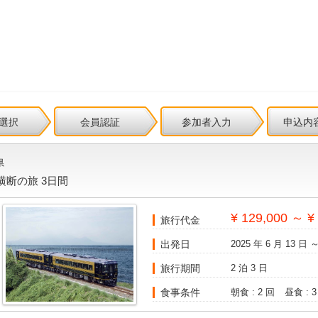
選択
会員認証
参加者入力
申込内
県
断の旅 3日間
¥ 129,000 ～ ¥
旅行代金
出発日
2025 年 6 月 13 日 ～
旅行期間
2 泊 3 日
食事条件
朝食 : 2 回
昼食 : 3