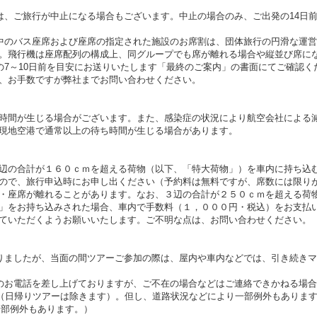
は、ご旅行が中止になる場合もございます。中止の場合のみ、ご出発の14日
中のバス座席および座席の指定された施設のお席割は、団体旅行の円滑な運
。飛行機は座席配列の構成上、同グループでも席が離れる場合や縦並び席に
の7～10日前を目安にお送りいたします「最終のご案内」の書面にてご確認く
、お手数ですが弊社までお問い合わせください。
時間が生じる場合がございます。また、感染症の状況により航空会社による
現地空港で通常以上の待ち時間が生じる場合があります。
辺の合計が１６０ｃｍを超える荷物（以下、「特大荷物」）を車内に持ち込
ので、旅行申込時にお申し出ください（予約料は無料ですが、席数には限り
・座席が離れることがあります。なお、３辺の合計が２５０ｃｍを超える荷
」をお持ち込みされた場合、車内で手数料（１，０００円・税込）をお支払
ていただくようお願いいたします。ご不明な点は、お問い合わせください。
りましたが、当面の間ツアーご参加の際は、屋内や車内などでは、引き続き
のお電話を差し上げておりますが、ご不在の場合などはご連絡できかねる場
す（日帰りツアーは除きます）。但し、道路状況などにより一部例外もありま
（一部例外もあります。）