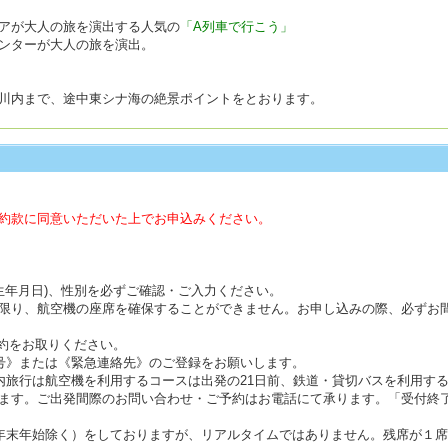
アが大人の旅を演出する人気の
「A列車で行こう」
ンターが大人の旅を演出。
川内まで、途中東シナ海の絶景ポイントをとおります。
約款に同意いただいた上でお申込みください。
(生年月日)、性別を必ずご確認・ご入力ください。
限り、航空機の座席を確保することができません。お申し込みの際、必ずお
約をお取りください。
号》または《緊急連絡先》のご登録をお願いします。
内旅行は航空機を利用するコースは出発の21日前、鉄道・貸切バスを利用す
ます。ご出発間際のお問い合わせ・ご予約はお電話にて承ります。「受付終
年末年始除く）をしておりますが、リアルタイムではありません。残席が１