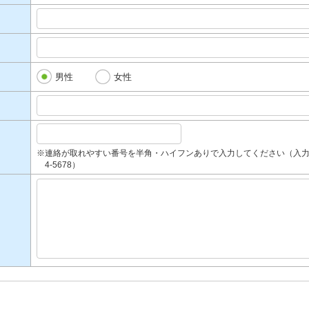
男性
女性
※連絡が取れやすい番号を半角・ハイフンありで入力してください（入力例：090-
4-5678）