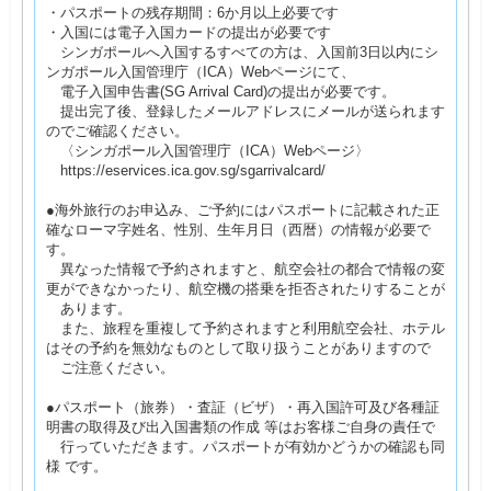
・パスポートの残存期間：6か月以上必要です
・入国には電子入国カードの提出が必要です
シンガポールへ入国するすべての方は、入国前3日以内にシ
ンガポール入国管理庁（ICA）Webページにて、
電子入国申告書(SG Arrival Card)の提出が必要です。
提出完了後、登録したメールアドレスにメールが送られます
のでご確認ください。
〈シンガポール入国管理庁（ICA）Webページ〉
https://eservices.ica.gov.sg/sgarrivalcard/
●海外旅行のお申込み、ご予約にはパスポートに記載された正
確なローマ字姓名、性別、生年月日（西暦）の情報が必要で
す。
異なった情報で予約されますと、航空会社の都合で情報の変
更ができなかったり、航空機の搭乗を拒否されたりすることが
あります。
また、旅程を重複して予約されますと利用航空会社、ホテル
はその予約を無効なものとして取り扱うことがありますので
ご注意ください。
●パスポート（旅券）・査証（ビザ）・再入国許可及び各種証
明書の取得及び出入国書類の作成 等はお客様ご自身の責任で
行っていただきます。パスポートが有効かどうかの確認も同
様 です。