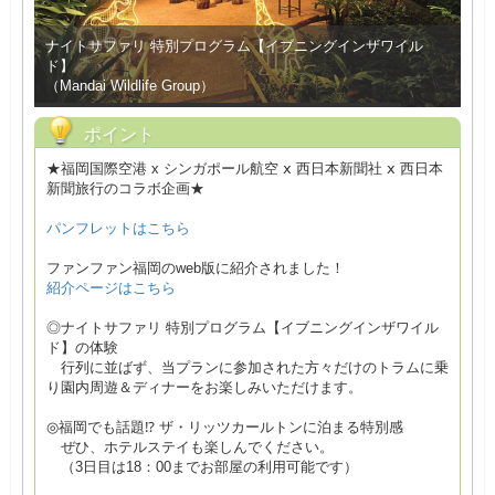
ナイトサファリ 特別プログラム【イブニングインザワイル
ド】
（Mandai Wildlife Group）
ポイント
★福岡国際空港 x シンガポール航空 ⅹ 西日本新聞社 ⅹ 西日本
新聞旅行のコラボ企画★
パンフレットはこちら
ファンファン福岡のweb版に紹介されました！
紹介ページはこちら
◎ナイトサファリ 特別プログラム【イブニングインザワイル
ド】の体験
行列に並ばず、当プランに参加された方々だけのトラムに乗
り園内周遊＆ディナーをお楽しみいただけます。
◎福岡でも話題⁉ ザ・リッツカールトンに泊まる特別感
ぜひ、ホテルステイも楽しんでください。
（3日目は18：00までお部屋の利用可能です）