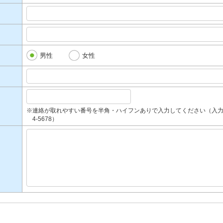
男性
女性
※連絡が取れやすい番号を半角・ハイフンありで入力してください（入力例：090-
4-5678）