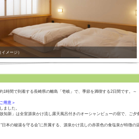
（イメージ）
約1時間で到着する長崎県の離島「壱岐」で、季節を満喫する2日間です。～
ご用意＞
しました。
温故知新」は全室源泉かけ流し露天風呂付きのオーシャンビューの宿で、ご夕
、“日本の秘湯を守る会”に所属する、源泉かけ流しの赤茶色の食塩泉が特徴の