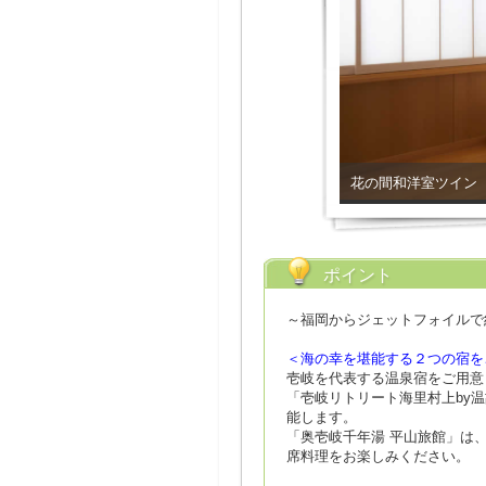
花の間和洋室ツイン
ポイント
～福岡からジェットフォイルで
＜海の幸を堪能する２つの宿を
壱岐を代表する温泉宿をご用意
「壱岐リトリート海里村上by
能します。
「奥壱岐千年湯 平山旅館」は
席料理をお楽しみください。