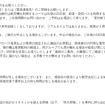
約をお取りください。
号》または《緊急連絡先》のご登録をお願いします。
内旅行は航空機を利用するコースは出発の21日前、鉄道・貸切バスを利用す
ます。ご出発間際のお問い合わせ・ご予約はお電話にて承ります。「受付終
年末年始除く）をしておりますが、リアルタイムではありません。残席が１
は、ご旅行が中止になる場合もございます。中止の場合のみ、ご出発の14日
中のバス座席および座席の指定された施設のお席割は、団体旅行の円滑な運
。飛行機は座席配列の構成上、同グループでも席が離れる場合や縦並び席に
の7～10日前を目安にお送りいたします「最終のご案内」の書面にてご確認く
お手元に届かない場合は、お手数ですが弊社までお問い合わせください。
時間が生じる場合がございます。また、感染症の状況により航空会社による
現地空港で通常以上の待ち時間が生じる場合があります。
辺の合計が１６０ｃｍを超える荷物（以下、「特大荷物」）を車内に持ち込