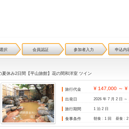
選択
会員認証
参加者入力
申込内
の夏休み2日間【平山旅館】花の間和洋室 ツイン
¥ 147,000 ～ ¥
旅行代金
出発日
2026 年 7 月 2 日 ～ 
旅行期間
1 泊 2 日
食事条件
朝食 : 1 回
昼食 : 2