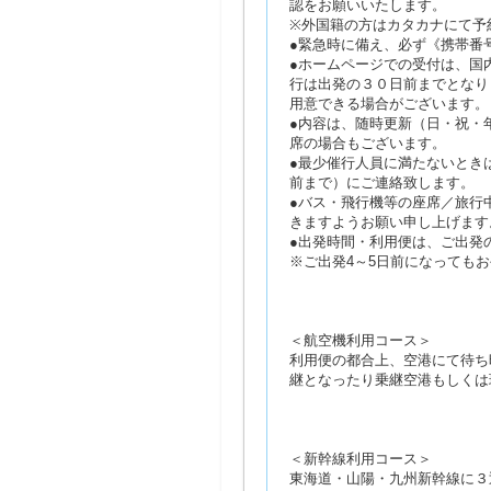
認をお願いいたします。
※外国籍の方はカタカナにて予
●緊急時に備え、必ず《携帯番
●ホームページでの受付は、国
行は出発の３０日前までとなり
用意できる場合がございます。
●内容は、随時更新（日・祝・
席の場合もございます。
●最少催行人員に満たないとき
前まで）にご連絡致します。
●バス・飛行機等の座席／旅行
きますようお願い申し上げます
●出発時間・利用便は、ご出発
※ご出発4～5日前になっても
＜航空機利用コース＞
利用便の都合上、空港にて待ち
継となったり乗継空港もしくは
＜新幹線利用コース＞
東海道・山陽・九州新幹線に３