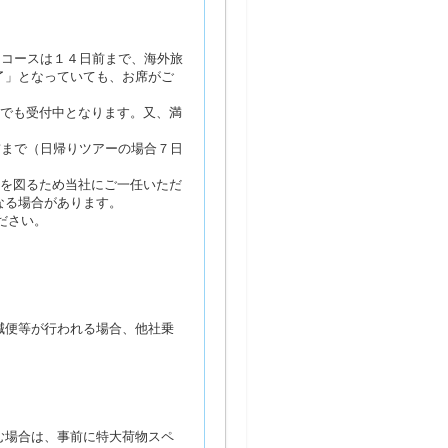
るコースは１４日前まで、海外旅
了」となっていても、お席がご
席でも受付中となります。又、満
前まで（日帰りツアーの場合７日
営を図るため当社にご一任いただ
なる場合があります。
ださい。
減便等が行われる場合、他社乗
む場合は、事前に特大荷物スペ