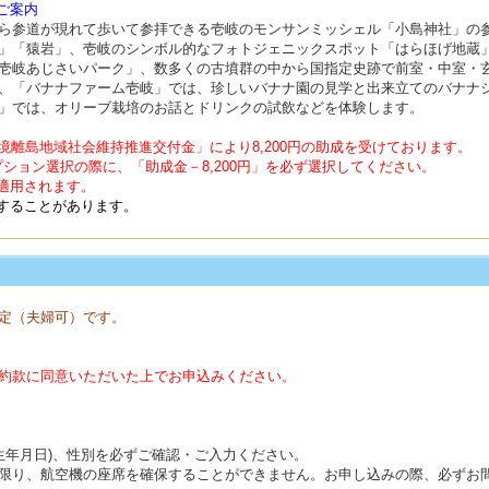
ご案内
ら参道が現れて歩いて参拝できる壱岐のモンサンミッシェル「小島神社」の
」「猿岩」、壱岐のシンボル的なフォトジェニックスポット「はらほげ地蔵
壱岐あじさいパーク」、数多くの古墳群の中から国指定史跡で前室・中室・玄室
、「バナナファーム壱岐」では、珍しいバナナ園の見学と出来立てのバナナ
」では、オリーブ栽培のお話とドリンクの試飲などを体験します。
境離島地域社会維持推進交付金」により8,200円の助成を受けております。
ション選択の際に、「助成金－8,200円」を必ず選択してください。
適用されます。
することがあります。
定（夫婦可）です。
約款に同意いただいた上でお申込みください。
(生年月日)、性別を必ずご確認・ご入力ください。
限り、航空機の座席を確保することができません。お申し込みの際、必ずお