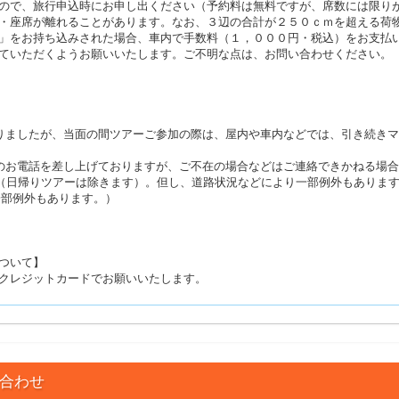
ので、旅行申込時にお申し出ください（予約料は無料ですが、席数には限り
・座席が離れることがあります。なお、３辺の合計が２５０ｃｍを超える荷
」をお持ち込みされた場合、車内で手数料（１，０００円・税込）をお支払
ていただくようお願いいたします。ご不明な点は、お問い合わせください。
りましたが、当面の間ツアーご参加の際は、屋内や車内などでは、引き続き
のお電話を差し上げておりますが、ご不在の場合などはご連絡できかねる場
す（日帰りツアーは除きます）。但し、道路状況などにより一部例外もありま
（一部例外もあります。）
ついて】
クレジットカードでお願いいたします。
合わせ