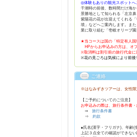
◎体験もありの観光スポットへ
干潮時の前後、数時間だけ海か
景勝地として知られる「左京鼻
紫陽花の花が出迎えてくれる「
墳」などへご案内します。また
業に取り組む「壱岐オリーブ園
★当コースは国の「特定有人国
HPからお申込みの方は、オプ
※取消料は割引前の旅行代金に
※花の見ごろは気候により前後
ご連絡
※はなみずきツアーは、女性限
【ご予約についてのご注意】
お申込みの際は、旅行条件書・
⇒
旅行条件書
⇒
約款
●氏名(漢字・フリガナ)、年齢
上記３点全ての確認ができない