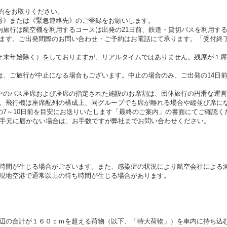
約をお取りください。
号》または《緊急連絡先》のご登録をお願いします。
内旅行は航空機を利用するコースは出発の21日前、鉄道・貸切バスを利用す
ます。ご出発間際のお問い合わせ・ご予約はお電話にて承ります。「受付終
年末年始除く）をしておりますが、リアルタイムではありません。残席が１
は、ご旅行が中止になる場合もございます。中止の場合のみ、ご出発の14日
中のバス座席および座席の指定された施設のお席割は、団体旅行の円滑な運
。飛行機は座席配列の構成上、同グループでも席が離れる場合や縦並び席に
の7～10日前を目安にお送りいたします「最終のご案内」の書面にてご確認く
お手元に届かない場合は、お手数ですが弊社までお問い合わせください。
時間が生じる場合がございます。また、感染症の状況により航空会社による
現地空港で通常以上の待ち時間が生じる場合があります。
辺の合計が１６０ｃｍを超える荷物（以下、「特大荷物」）を車内に持ち込