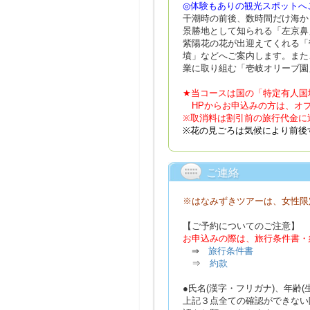
◎体験もありの観光スポットへ
干潮時の前後、数時間だけ海か
景勝地として知られる「左京鼻
紫陽花の花が出迎えてくれる「
墳」などへご案内します。また
業に取り組む「壱岐オリーブ園
★当コースは国の「特定有人国
HPからお申込みの方は、オプ
※取消料は割引前の旅行代金に
※花の見ごろは気候により前後
ご連絡
※はなみずきツアーは、女性限
【ご予約についてのご注意】
お申込みの際は、旅行条件書・
⇒
旅行条件書
⇒
約款
●氏名(漢字・フリガナ)、年齢
上記３点全ての確認ができない