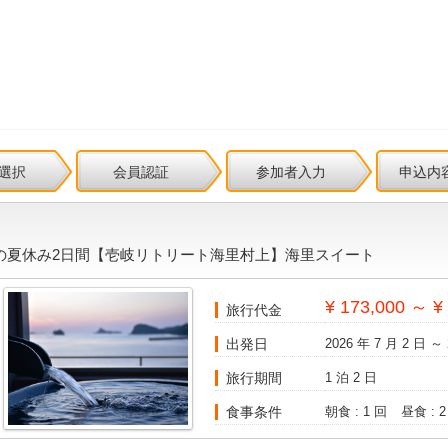
選択
会員認証
参加者入力
申込内
の夏休み2日間【壱岐リトリート海里村上】海里スイート
¥ 173,000 ～ ¥
旅行代金
出発日
2026 年 7 月 2 日 ～ 
旅行期間
1 泊 2 日
食事条件
朝食 : 1 回
昼食 : 2