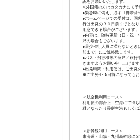
認をお願いいたします。
※外国籍の方はカタカナにて予
●緊急時に備え、必ず《携帯番
●ホームページでの受付は、国
行は出発の３０日前までとなり
用意できる場合がございます。
●内容は、随時更新（日・祝・
席の場合もございます。
●最少催行人員に満たないとき
前まで）にご連絡致します。
●バス・飛行機等の座席／旅行
きますようお願い申し上げます
●出発時間・利用便は、ご出発
※ご出発4～5日前になっても
＜航空機利用コース＞
利用便の都合上、空港にて待ち
継となったり乗継空港もしくは
＜新幹線利用コース＞
東海道・山陽・九州新幹線に３