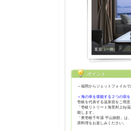
客室（一例）
ポイント
～福岡からジェットフォイルで
＜海の幸を堪能する２つの宿を
壱岐を代表する温泉宿をご用意
「壱岐リトリート海里村上by
能します。
「奥壱岐千年湯 平山旅館」は
席料理をお楽しみください。