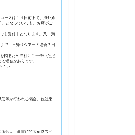
るコースは１４日前まで、海外旅
了」となっていても、お席がご
席でも受付中となります。又、満
前まで（日帰りツアーの場合７日
営を図るため当社にご一任いただ
なる場合があります。
ださい。
減便等が行われる場合、他社乗
む場合は、事前に特大荷物スペ