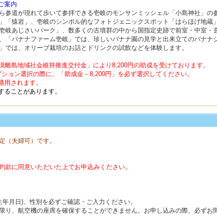
ご案内
ら参道が現れて歩いて参拝できる壱岐のモンサンミッシェル「小島神社」の
」「猿岩」、壱岐のシンボル的なフォトジェニックスポット「はらほげ地蔵
壱岐あじさいパーク」、数多くの古墳群の中から国指定史跡で前室・中室・玄室
、「バナナファーム壱岐」では、珍しいバナナ園の見学と出来立てのバナナ
」では、オリーブ栽培のお話とドリンクの試飲などを体験します。
境離島地域社会維持推進交付金」により8,200円の助成を受けております。
ション選択の際に、「助成金－8,200円」を必ず選択してください。
適用されます。
することがあります。
定（夫婦可）です。
約款に同意いただいた上でお申込みください。
(生年月日)、性別を必ずご確認・ご入力ください。
限り、航空機の座席を確保することができません。お申し込みの際、必ずお