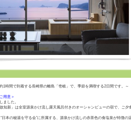
約1時間で到着する長崎県の離島「壱岐」で、季節を満喫する2日間です。～
ご用意＞
しました。
温故知新」は全室源泉かけ流し露天風呂付きのオーシャンビューの宿で、ご夕
、“日本の秘湯を守る会”に所属する、源泉かけ流しの赤茶色の食塩泉が特徴の