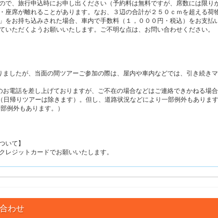
ので、旅行申込時にお申し出ください（予約料は無料ですが、席数には限り
・座席が離れることがあります。なお、３辺の合計が２５０ｃｍを超える荷
」をお持ち込みされた場合、車内で手数料（１，０００円・税込）をお支払
ていただくようお願いいたします。ご不明な点は、お問い合わせください。
りましたが、当面の間ツアーご参加の際は、屋内や車内などでは、引き続き
のお電話を差し上げておりますが、ご不在の場合などはご連絡できかねる場
す（日帰りツアーは除きます）。但し、道路状況などにより一部例外もありま
（一部例外もあります。）
ついて】
クレジットカードでお願いいたします。
合わせ