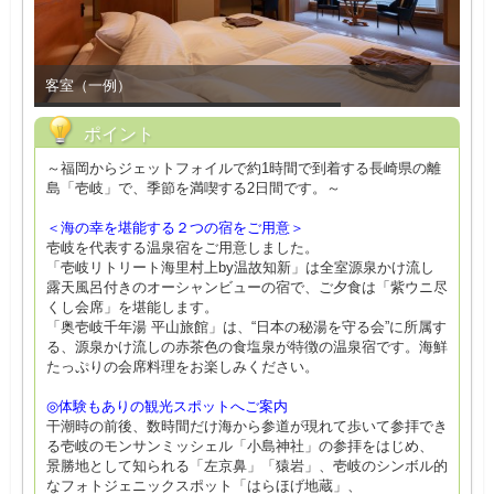
客室（一例）
ポイント
～福岡からジェットフォイルで約1時間で到着する長崎県の離
島「壱岐」で、季節を満喫する2日間です。～
＜海の幸を堪能する２つの宿をご用意＞
壱岐を代表する温泉宿をご用意しました。
「壱岐リトリート海里村上by温故知新」は全室源泉かけ流し
露天風呂付きのオーシャンビューの宿で、ご夕食は「紫ウニ尽
くし会席」を堪能します。
「奥壱岐千年湯 平山旅館」は、“日本の秘湯を守る会”に所属す
る、源泉かけ流しの赤茶色の食塩泉が特徴の温泉宿です。海鮮
たっぷりの会席料理をお楽しみください。
◎体験もありの観光スポットへご案内
干潮時の前後、数時間だけ海から参道が現れて歩いて参拝でき
る壱岐のモンサンミッシェル「小島神社」の参拝をはじめ、
景勝地として知られる「左京鼻」「猿岩」、壱岐のシンボル的
なフォトジェニックスポット「はらほげ地蔵」、