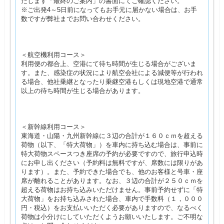
たします「最終のご案内」の書面にてご確認ください。
※ご出発4～5日前になってもお手元に届かない場合は、お手
数ですが弊社までお問い合わせください。
＜航空機利用コース＞
利用便の都合上、空港にて待ち時間が生じる場合がございま
す。また、感染症の状況により航空会社による減便等が行われ
る場合、他社乗継となったり乗継空港もしくは現地空港で通常
以上の待ち時間が生じる場合があります。
＜新幹線利用コース＞
東海道・山陽・九州新幹線に３辺の合計が１６０ｃｍを超える
荷物（以下、「特大荷物」）を車内に持ち込む場合は、事前に
特大荷物スペースつき座席の予約が必要ですので、旅行申込時
にお申し出ください（予約料は無料ですが、席数には限りがあ
ります）。また、予約できた場合でも、他のお客様と号車・座
席が離れることがあります。なお、３辺の合計が２５０ｃｍを
超える荷物はお持ち込みいただけません。事前予約せずに「特
大荷物」をお持ち込みされた場合、車内で手数料（１，０００
円・税込）をお支払いいただく必要がありますので、なるべく
荷物は小分けにしていただくようお願いいたします。ご不明な