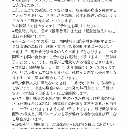
ご入力ください。
上記３点全ての確認ができない限り、航空機の座席を確保する
ことができません。お申し込みの際、必ずお間違いのないよう
ご入力・ご確認をお願いいたします。
※外国籍の方はカタカナにて予約をお取りください。
●緊急時に備え、必ず《携帯番号》または《緊急連絡先》のご
登録をお願いします。
●ホームページでの受付は、国内旅行は航空機を利用するコー
スは出発の21日前、鉄道・貸切バスを利用するコースは１４
日前まで、海外旅行は出発の３０日前までとなります。ご出発
間際のお問い合わせ・ご予約はお電話にて承ります。「受付終
了」となっていても、お席がご用意できる場合がございます。
●内容は、随時更新（日・祝・年末年始除く）をしております
が、リアルタイムではありません。残席が１席でも受付中とな
ります。又、満席の場合もございます。
●最少催行人員に満たないときは、ご旅行が中止になる場合も
ございます。中止の場合のみ、ご出発の14日前まで（日帰り
ツアーの場合７日前まで）にご連絡致します。
●バス・飛行機等の座席／旅行中のバス座席および座席の指定
された施設のお席割は、団体旅行の円滑な運営を図るため当社
にご一任いただきますようお願い申し上げます。飛行機は座席
配列の構成上、同グループでも席が離れる場合や縦並び席にな
る場合があります。
●出発時間・利用便は、ご出発の7～10日前を目安にお送りい