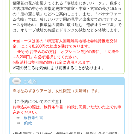
紫陽花の花が出迎えてくれる「壱岐あじさいパーク」、数多く
の古墳群の中から国指定史跡で前室・中室・玄室の長さ16.5ｍ
の「鬼の窟古墳」などへご案内します。また、「バナナファー
ム壱岐」では、珍しいバナナ園の見学と出来立てのバナナジュ
ースを味わい、循環型の農業に取り組む「壱岐オリーブ園」で
は、オリーブ栽培のお話とドリンクの試飲などを体験します。
★当コースは国の「特定有人国境離島地域社会維持推進交付
金」により8,200円の助成を受けております。
HPからお申込みの方は、オプション選択の際に、「助成金
－8,200円」を必ず選択してください。
※取消料は割引前の旅行代金に適用されます。
※花の見ごろは気候により前後することがあります。
ご連絡
※はなみずきツアーは、女性限定（夫婦可）です。
【ご予約についてのご注意】
お申込みの際は、旅行条件書・約款に同意いただいた上でお申
込みください。
⇒
旅行条件書
⇒
約款
●氏名(漢字・フリガナ)、年齢(生年月日)、性別を必ずご確認・