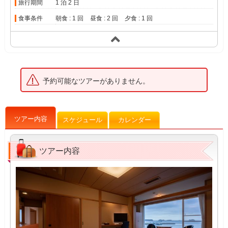
旅行期間
1 泊 2 日
食事条件
朝食 : 1 回
昼食 : 2 回
夕食 : 1 回
予約可能なツアーがありません。
ツアー内容
スケジュール
カレンダー
ツアー内容