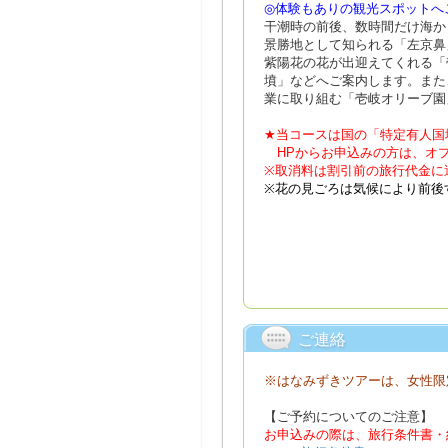
◎体験もありの観光スポットへ
干潮時の前後、数時間だけ海か
景勝地として知られる「左京鼻
紫陽花の花が出迎えてくれる「
墳」などへご案内します。また
業に取り組む「壱岐オリーブ園
★当コースは国の「特定有人国
HPからお申込みの方は、オプ
※取消料は割引前の旅行代金に
※花の見ごろは気候により前後
ご連絡
※はなみずきツアーは、女性限
【ご予約についてのご注意】
お申込みの際は、旅行条件書・