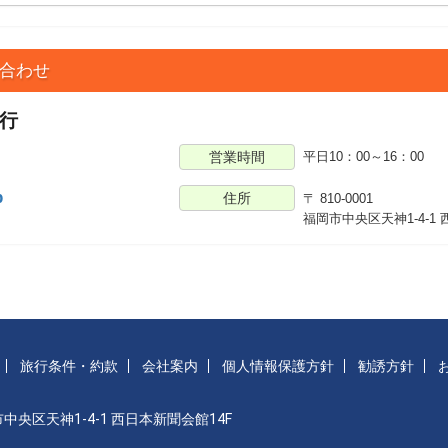
合わせ
行
営業時間
平日10：00～16：00
8
p
住所
〒 810-0001
福岡市中央区天神1-4-1
旅行条件・約款
会社案内
個人情報保護方針
勧誘方針
市中央区天神1-4-1 西日本新聞会館14F