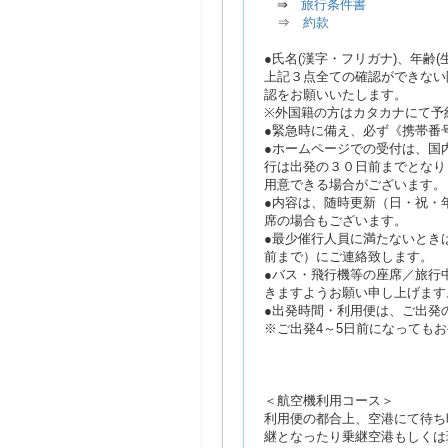
⇒
旅行条件書
⇒
約款
●氏名(漢字・フリガナ)、年齢
上記３点全ての確認ができない
認をお願いいたします。
※外国籍の方はカタカナにて予
●緊急時に備え、必ず《携帯番
●ホームページでの受付は、国
行は出発の３０日前までとなり
用意できる場合がございます。
●内容は、随時更新（日・祝・
席の場合もございます。
●最少催行人員に満たないとき
前まで）にご連絡致します。
●バス・飛行機等の座席／旅行
きますようお願い申し上げます
●出発時間・利用便は、ご出発
※ご出発4～5日前になっても
＜航空機利用コース＞
利用便の都合上、空港にて待ち
継となったり乗継空港もしくは