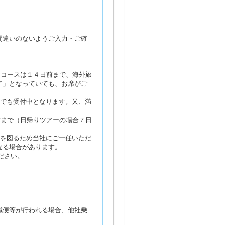
間違いのないようご入力・ご確
るコースは１４日前まで、海外旅
了」となっていても、お席がご
席でも受付中となります。又、満
前まで（日帰りツアーの場合７日
営を図るため当社にご一任いただ
なる場合があります。
ださい。
減便等が行われる場合、他社乗