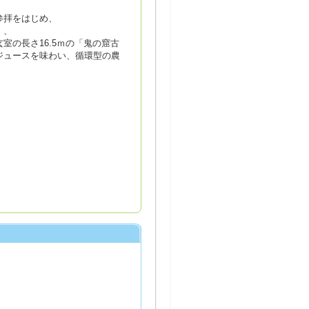
参拝をはじめ、
」、
の長さ16.5ｍの「鬼の窟古
ジュースを味わい、循環型の農