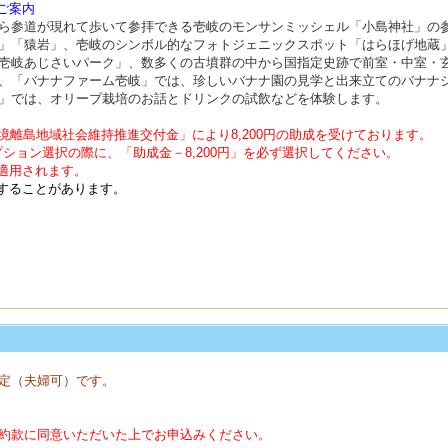
ご案内
ら参道が現れて歩いて参拝できる壱岐のモンサンミッシェル「小島神社」の
」「猿岩」、壱岐のシンボル的なフォトジェニックスポット「はらほげ地蔵
壱岐あじさいパーク」、数多くの古墳群の中から国指定史跡で前室・中室・玄室
、「バナナファーム壱岐」では、珍しいバナナ園の見学と出来立てのバナナ
」では、オリーブ栽培のお話とドリンクの試飲などを体験します。
境離島地域社会維持推進交付金」により8,200円の助成を受けております。
ション選択の際に、「助成金－8,200円」を必ず選択してください。
適用されます。
することがあります。
定（夫婦可）です。
約款に同意いただいた上でお申込みください。