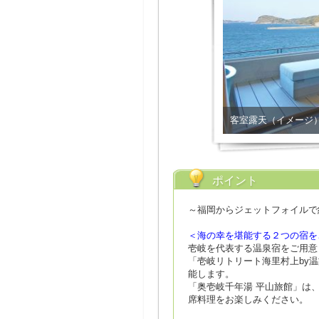
客室露天（イメージ
ポイント
～福岡からジェットフォイルで
＜海の幸を堪能する２つの宿を
壱岐を代表する温泉宿をご用意
「壱岐リトリート海里村上by
能します。
「奥壱岐千年湯 平山旅館」は
席料理をお楽しみください。