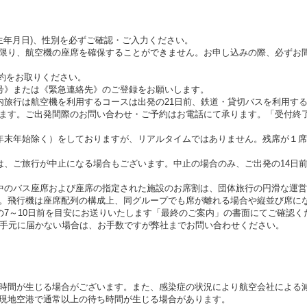
(生年月日)、性別を必ずご確認・ご入力ください。
限り、航空機の座席を確保することができません。お申し込みの際、必ずお
約をお取りください。
号》または《緊急連絡先》のご登録をお願いします。
内旅行は航空機を利用するコースは出発の21日前、鉄道・貸切バスを利用す
ます。ご出発間際のお問い合わせ・ご予約はお電話にて承ります。「受付終
年末年始除く）をしておりますが、リアルタイムではありません。残席が１
は、ご旅行が中止になる場合もございます。中止の場合のみ、ご出発の14日
中のバス座席および座席の指定された施設のお席割は、団体旅行の円滑な運
。飛行機は座席配列の構成上、同グループでも席が離れる場合や縦並び席に
の7～10日前を目安にお送りいたします「最終のご案内」の書面にてご確認く
お手元に届かない場合は、お手数ですが弊社までお問い合わせください。
時間が生じる場合がございます。また、感染症の状況により航空会社による
現地空港で通常以上の待ち時間が生じる場合があります。