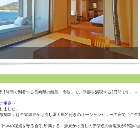
）
約1時間で到着する長崎県の離島「壱岐」で、季節を満喫する2日間です。～
ご用意＞
しました。
温故知新」は全室源泉かけ流し露天風呂付きのオーシャンビューの宿で、ご夕
、“日本の秘湯を守る会”に所属する、源泉かけ流しの赤茶色の食塩泉が特徴の