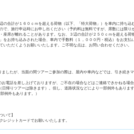
辺の合計が１６０ｃｍを超える荷物（以下、「特大荷物」）を車内に持ち込
ので、旅行申込時にお申し出ください（予約料は無料ですが、席数には限り
・座席が離れることがあります。なお、３辺の合計が２５０ｃｍを超える荷
」をお持ち込みされた場合、車内で手数料（１，０００円・税込）をお支払
ていただくようお願いいたします。ご不明な点は、お問い合わせください。
りましたが、当面の間ツアーご参加の際は、屋内や車内などでは、引き続き
のお電話を差し上げておりますが、ご不在の場合などはご連絡できかねる場
す（日帰りツアーは除きます）。但し、道路状況などにより一部例外もありま
（一部例外もあります。）
ついて】
クレジットカードでお願いいたします。