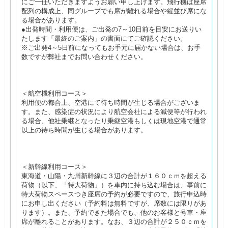
にご一任いただきますようお願い申し上げます。飛行機は座席
配列の構成上、同グループでも席が離れる場合や縦並び席にな
る場合があります。
●出発時間・利用便は、ご出発の7～10日前を目安にお送りい
たします「最終のご案内」の書面にてご確認ください。
※ご出発4～5日前になってもお手元に届かない場合は、お手
数ですが弊社までお問い合わせください。
＜航空機利用コース＞
利用便の都合上、空港にて待ち時間が生じる場合がございま
す。また、感染症の状況により航空会社による減便等が行われ
る場合、他社乗継となったり乗継空港もしくは現地空港で通常
以上の待ち時間が生じる場合があります。
＜新幹線利用コース＞
東海道・山陽・九州新幹線に３辺の合計が１６０ｃｍを超える
荷物（以下、「特大荷物」）を車内に持ち込む場合は、事前に
特大荷物スペースつき座席の予約が必要ですので、旅行申込時
にお申し出ください（予約料は無料ですが、席数には限りがあ
ります）。また、予約できた場合でも、他のお客様と号車・座
席が離れることがあります。なお、３辺の合計が２５０ｃｍを