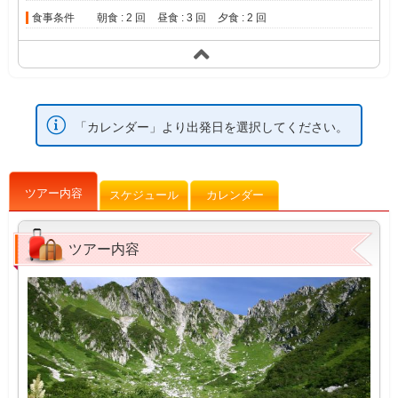
食事条件
朝食 : 2 回
昼食 : 3 回
夕食 : 2 回
「カレンダー」より出発日を選択してください。
ツアー内容
スケジュール
カレンダー
ツアー内容