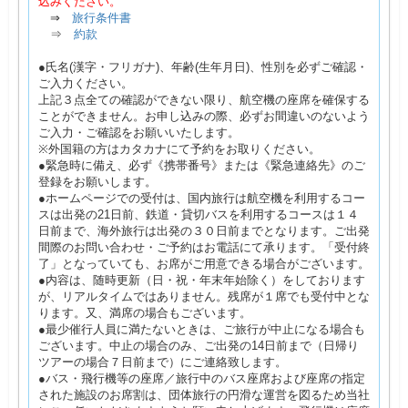
込みください。
⇒
旅行条件書
⇒
約款
●氏名(漢字・フリガナ)、年齢(生年月日)、性別を必ずご確認・
ご入力ください。
上記３点全ての確認ができない限り、航空機の座席を確保する
ことができません。お申し込みの際、必ずお間違いのないよう
ご入力・ご確認をお願いいたします。
※外国籍の方はカタカナにて予約をお取りください。
●緊急時に備え、必ず《携帯番号》または《緊急連絡先》のご
登録をお願いします。
●ホームページでの受付は、国内旅行は航空機を利用するコー
スは出発の21日前、鉄道・貸切バスを利用するコースは１４
日前まで、海外旅行は出発の３０日前までとなります。ご出発
間際のお問い合わせ・ご予約はお電話にて承ります。「受付終
了」となっていても、お席がご用意できる場合がございます。
●内容は、随時更新（日・祝・年末年始除く）をしております
が、リアルタイムではありません。残席が１席でも受付中とな
ります。又、満席の場合もございます。
●最少催行人員に満たないときは、ご旅行が中止になる場合も
ございます。中止の場合のみ、ご出発の14日前まで（日帰り
ツアーの場合７日前まで）にご連絡致します。
●バス・飛行機等の座席／旅行中のバス座席および座席の指定
された施設のお席割は、団体旅行の円滑な運営を図るため当社