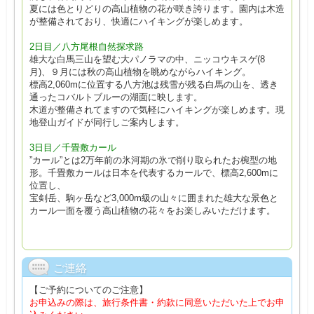
夏には色とりどりの高山植物の花が咲き誇ります。園内は木造
が整備されており、快適にハイキングが楽しめます。
2日目／八方尾根自然探求路
雄大な白馬三山を望む大パノラマの中、ニッコウキスゲ(8
月)、９月には秋の高山植物を眺めながらハイキング。
標高2,060mに位置する八方池は残雪が残る白馬の山を、透き
通ったコバルトブルーの湖面に映します。
木道が整備されてますので気軽にハイキングが楽しめます。現
地登山ガイドが同行しご案内します。
3日目／千畳敷カール
”カール”とは2万年前の氷河期の氷で削り取られたお椀型の地
形。千畳敷カールは日本を代表するカールで、標高2,600mに
位置し、
宝剣岳、駒ヶ岳など3,000m級の山々に囲まれた雄大な景色と
カール一面を覆う高山植物の花々をお楽しみいただけます。
ご連絡
【ご予約についてのご注意】
お申込みの際は、旅行条件書・約款に同意いただいた上でお申