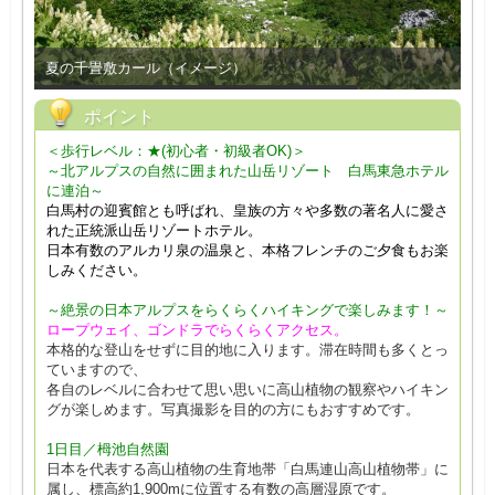
夏の千畳敷カール（イメージ）
ポイント
＜歩行レベル：★(初心者・初級者OK)＞
～北アルプスの自然に囲まれた山岳リゾート 白馬東急ホテル
に連泊～
白馬村の迎賓館とも呼ばれ、皇族の方々や多数の著名人に愛さ
れた正統派山岳リゾートホテル。
日本有数のアルカリ泉の温泉と、本格フレンチのご夕食もお楽
しみください。
～絶景の日本アルプスをらくらくハイキングで楽しみます！～
ロープウェイ、ゴンドラでらくらくアクセス。
本格的な登山をせずに目的地に入ります。滞在時間も多くとっ
ていますので、
各自のレベルに合わせて思い思いに高山植物の観察やハイキン
グが楽しめます。写真撮影を目的の方にもおすすめです。
1日目／栂池自然園
日本を代表する高山植物の生育地帯「白馬連山高山植物帯」に
属し、標高約1,900mに位置する有数の高層湿原です。