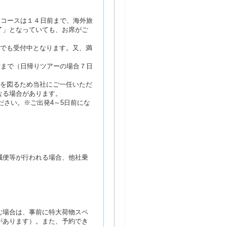
るコースは１４日前まで、海外旅
了」となっていても、お席がご
席でも受付中となります。又、満
前まで（日帰りツアーの場合７日
営を図るため当社にご一任いただ
なる場合があります。
ださい。※ご出発4～5日前にな
減便等が行われる場合、他社乗
む場合は、事前に特大荷物スペ
があります）。また、予約でき