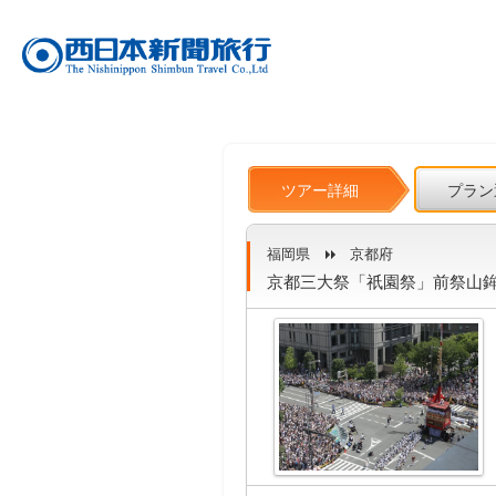
ツアー詳細
プラン
福岡県
京都府
京都三大祭「祇園祭」前祭山