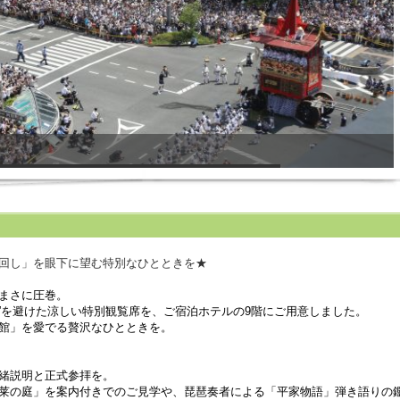
）
回し」を眼下に望む特別なひとときを★
まさ
に圧巻。
”を避け
た涼しい特別観覧席を、
ご宿泊ホテルの9階にご
用意しました。
館」を
愛でる贅沢なひとときを。
緒説明と正式参拝を。
莱の庭」を案内付きでのご見学や、琵琶奏者による「平家物語」弾き語りの