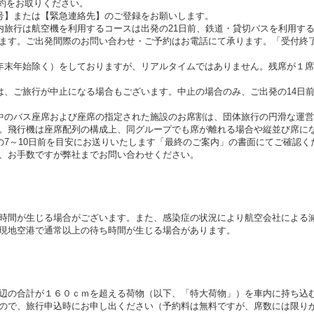
約をお取りください。
号】または【緊急連絡先】のご登録をお願いします。
内旅行は航空機を利用するコースは出発の21日前、鉄道・貸切バスを利用す
ます。ご出発間際のお問い合わせ・ご予約はお電話にて承ります。「受付終
年末年始除く）をしておりますが、リアルタイムではありません。残席が１
は、ご旅行が中止になる場合もございます。中止の場合のみ、ご出発の14日
中のバス座席および座席の指定された施設のお席割は、団体旅行の円滑な運
。飛行機は座席配列の構成上、同グループでも席が離れる場合や縦並び席に
の7～10日前を目安にお送りいたします「最終のご案内」の書面にてご確認く
、お手数ですが弊社までお問い合わせください。
時間が生じる場合がございます。また、感染症の状況により航空会社による
現地空港で通常以上の待ち時間が生じる場合があります。
辺の合計が１６０ｃｍを超える荷物（以下、「特大荷物」）を車内に持ち込
ので、旅行申込時にお申し出ください（予約料は無料ですが、席数には限り