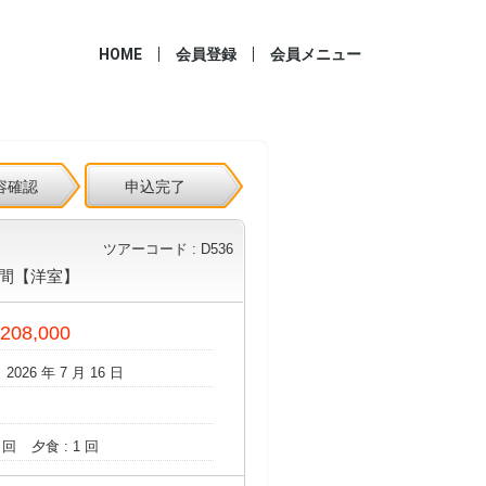
HOME
会員登録
会員メニュー
容確認
申込完了
ツアーコード : D536
間【洋室】
 208,000
 2026 年 7 月 16 日
 回
夕食 : 1 回