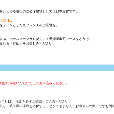
をとどめる現
役の官公庁建物とし
ては日本最古です。
 HOTEL
をメイ
ンとした京フレン
チのご昼食を。
する「ホテルオークラ京都」にて天婦羅寿司コースをどうぞ。
まれる「宵山」をお楽しみください。
約款に同意いただいた上でお申込みください。
(生年月日)、性別を必ずご確認・ご入力ください。
限り、航空機の座席を確保することができません。お申込みの際、必ずお間