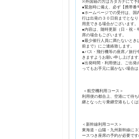
※外国籍の方はカタカナにて予
●緊急時に備え、必ず【携帯番
●ホームページでの受付は、国
行は出発の３０日前までとなり
用意できる場合がございます。
●内容は、随時更新（日・祝・
席の場合もございます。
●最少催行人員に満たないとき
前まで）にご連絡致します。
●バス・飛行機等の座席／旅行
きますようお願い申し上げます
●出発時間・利用便は、ご出発
ってもお手元に届かない場合は
＜航空機利用コース＞
利用便の都合上、空港にて待ち
継となったり乗継空港もしくは
＜新幹線利用コース＞
東海道・山陽・九州新幹線に３
ースつき座席の予約が必要です