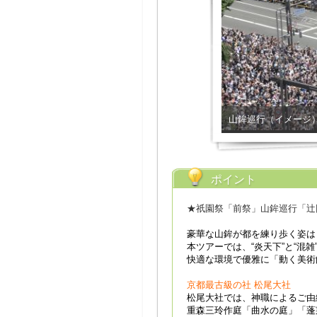
山鉾巡行（イメージ
ポイント
★祇園祭「前祭」山鉾巡行「辻
豪華な山鉾が都を
練り歩く姿は
本ツアーでは、
“炎天下”と“混雑
快適な環境
で優雅に「動く美術
京都最古級の社 松尾大社
松尾大社では、神職によるご由
重森三玲作庭「曲水の庭」「蓬