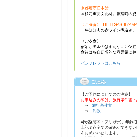
京都府庁旧本館
国指定重要文化財。創
建時の姿
〈ご昼食〉THE HIGASHIYAMA
「牛ほほ肉の赤ワ
イン煮込み」
〈ご夕食〉
宿泊ホテルのはす向かいに位置
食後は各自幻想的な雰囲気に包
パンフレットはこちら
ご連絡
【ご予約についてのご注意】
お申込みの際は、旅行条件書・
⇒
旅行条件書
⇒
約款
●氏名(漢字・フリガナ)、年齢
上記３点全ての確認ができない
をお願いいたします。