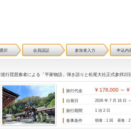
選択
会員認証
参加者入力
申込内
鉾巡行琵琶奏者による「平家物語」弾き語りと松尾大社正式参拝2日
¥ 178,000 ～ ¥
旅行代金
出発日
2026 年 7 月 16 日 ～
旅行期間
1 泊 2 日
食事条件
朝食 : 1 回
昼食 : 2