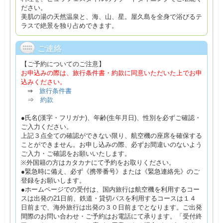
ださい。
美肌の湯の天然温泉と、海、山、星。屋久島を全身で浴びるテ
ラスで絶景を独り占めできます。
ご連絡
【ご予約についてのご注意】
お申込みの際は、旅行条件書・約款に同意いただいた上でお申
込みください。
⇒
旅行条件書
⇒
約款
●氏名(漢字・フリガナ)、年齢(生年月日)、性別を必ずご確認・
ご入力ください。
上記３点全ての確認ができない限り、航空機の座席を確保する
ことができません。お申し込みの際、必ずお間違いのないよう
ご入力・ご確認をお願いいたします。
※外国籍の方はカタカナにて予約をお取りください。
●緊急時に備え、必ず《携帯番号》または《緊急連絡先》のご
登録をお願いします。
●ホームページでの受付は、国内旅行は航空機を利用するコー
スは出発の21日前、鉄道・貸切バスを利用するコースは１４
日前まで、海外旅行は出発の３０日前までとなります。ご出発
間際のお問い合わせ・ご予約はお電話にて承ります。「受付終