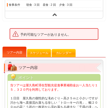
食事条件
朝食 : 3 回
昼食 : 2 回
夕食 : 3 回
予約可能なツアーがありません。
ツアー内容
スケジュール
カレンダー
ツアー内容
ポイント
当ツアーは屋久島町滞在型観光促進事業補助金お一人当たり１
５，３２０円を利用しております。
１日目 屋久島の個性的な滝めぐり～高さ５ｍと小さいですが
川から海へ直接流れ落ちる珍しい「トロ―キーの滝」、幅２０
０ｍの花こう岩の一枚岩から流れ落ちる雄大な「千尋の滝」へ