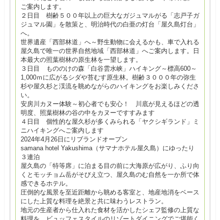
ご案内します。
２日目 樹齢５００年以上の巨大なガジュマルがる「志戸子ガ
ジュマル園」を散策と、明治時代の白亜の灯台「屋久島灯台」
へ。
世界遺産「西部林道」へ～野生動物に会えるかも、車で入れる
屋久島で唯一の世界自然地域「西部林道」へご案内します。日
本最大の照葉樹林の原生林を一望します。
３日目 もののけの森「白谷雲水峡」ハイキング～標高600～
1,000ｍに広がるシダや苔むす原生林。樹齢３０００年の弥生
杉や屋久杉と渓流を眺めながらのハイキングをお楽しみくださ
い。
安房川カヌー体験～初心者でも安心！ 川底が見えるほどの透
明度、照葉樹林の谷の中をカヌーですすみます
４日目 個性的な屋久杉が多くみられる「ヤクシギランド」ミ
ニハイキングへご案内します
2024年4月26日にリブランドオープン
samana hotel Yakushima（サマナホテル屋久島）にゆったり
３連泊
屋久島の「特等席」に泊まる目の前に大海原が広がり、ふり向
くとモッチョム岳がそびえ立つ、屋久島のむ自然を一か所で体
感できるホテル。
圧倒的な風景を至近距離から眺める客室と、地産地消をベース
にした上質な料理を絶景と共に味わうレストラン。
地元の生産者から仕入れた食材を活かしたシェフ監修の上質な
料理を、ビュッフェスタイルのリゾートダイニングでご堪能く