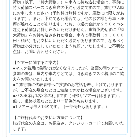
荷物（以下、「特大荷物」）を車内に持ち込む場合は、事前に
特大荷物スペースつき座席の予約が必要ですので、旅行申込時
にお申し出ください（予約料は無料ですが、席数には限りがあ
ります）。また、予約できた場合でも、他のお客様と号車・座
席が離れることがあります。なお、３辺の合計が２５０ｃｍを
超える荷物はお持ち込みいただけません。事前予約せずに「特
大荷物」をお持ち込みされた場合、車内で手数料（１，０００
円・税込）をお支払いいただく必要がありますので、なるべく
荷物は小分けにしていただくようお願いいたします。ご不明な
点は、お問い合わせください。
【ツアーに関するご案内】
●マスク着用は義務ではなくなりましたが、当面の間ツアーご
参加の際は、屋内や車内などでは、引き続きマスク着用のご協
力をお願いいたします。
●ご旅行前に代表者様へご挨拶のお電話を差し上げております
が、ご不在の場合などはご連絡できかねる場合がございます。
●バス座席は1名2席の利用です（日帰りツアーは除きます）。
但し、道路状況などにより一部例外もあります。
●1ツアーは最大18名です。（一部例外もあります。）
【ご旅行代金のお支払い方法について】
旅行代金の入金は、お振込み、クレジットカードでお願いいた
します。