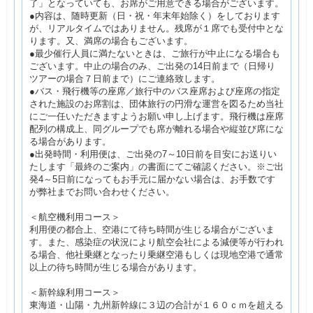
了」となっていても、お席がご用意できる場合がございます。
●内容は、随時更新（日・祝・年末年始除く）をしております
が、リアルタイムではありません。残席が１席でも受付中とな
ります。又、満席の場合もございます。
●最少催行人員に満たないときは、ご旅行が中止になる場合も
ございます。中止の場合のみ、ご出発の14日前まで（日帰り
ツアーの場合７日前まで）にご連絡致します。
●バス・飛行機等の座席／旅行中のバス座席および座席の指定
された施設のお席割は、団体旅行の円滑な運営を図るため当社
にご一任いただきますようお願い申し上げます。飛行機は座席
配列の構成上、同グループでも席が離れる場合や縦並び席にな
る場合があります。
●出発時間・利用便は、ご出発の7～10日前を目安にお送りい
たします「最終のご案内」の書面にてご確認ください。※ご出
発4～5日前になってもお手元に届かない場合は、お手数です
が弊社までお問い合わせください。
＜航空機利用コース＞
利用便の都合上、空港にて待ち時間が生じる場合がございま
す。また、感染症の状況により航空会社による減便等が行われ
る場合、他社乗継となったり乗継空港もしくは現地空港で通常
以上の待ち時間が生じる場合があります。
＜新幹線利用コース＞
東海道・山陽・九州新幹線に３辺の合計が１６０ｃｍを超える