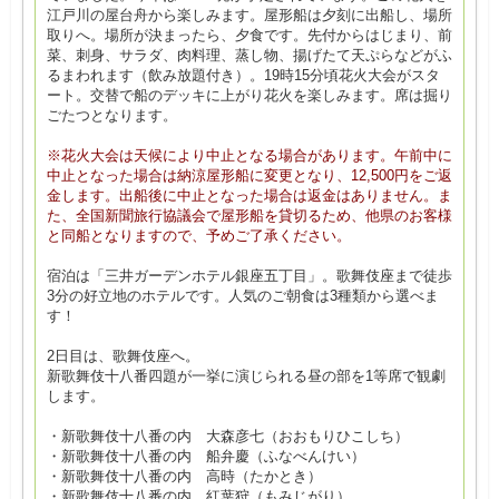
江戸川の屋台舟から楽しみます。屋形船は夕刻に出船し、場所
取りへ。場所が決まったら、夕食です。先付からはじまり、前
菜、刺身、サラダ、肉料理、蒸し物、揚げたて天ぷらなどがふ
るまわれます（飲み放題付き）。19時15分頃花火大会がスタ
ート。交替で船のデッキに上がり花火を楽しみます。席は掘り
ごたつとなります。
※花火大会は天候により中止となる場合があります。午前中に
中止となった場合は納涼屋形船に変更となり、12,500円をご返
金します。出船後に中止となった場合は返金はありません。ま
た、全国新聞旅行協議会で屋形船を貸切るため、他県のお客様
と同船となりますので、予めご了承ください。
宿泊は「三井ガーデンホテル銀座五丁目」。歌舞伎座まで徒歩
3分の好立地のホテルです。人気のご朝食は3種類から選べま
す！
2日目は、歌舞伎座へ。
新歌舞伎十八番四題が一挙に演じられる昼の部を1等席で観劇
します。
・新歌舞伎十八番の内 大森彦七（おおもりひこしち）
・新歌舞伎十八番の内 船弁慶（ふなべんけい）
・新歌舞伎十八番の内 高時（たかとき）
・新歌舞伎十八番の内 紅葉狩（もみじがり）