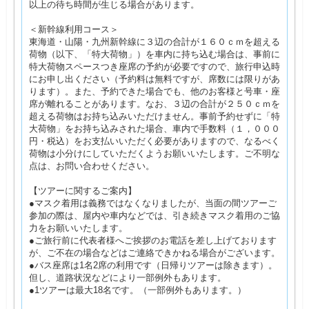
以上の待ち時間が生じる場合があります。
＜新幹線利用コース＞
東海道・山陽・九州新幹線に３辺の合計が１６０ｃｍを超える
荷物（以下、「特大荷物」）を車内に持ち込む場合は、事前に
特大荷物スペースつき座席の予約が必要ですので、旅行申込時
にお申し出ください（予約料は無料ですが、席数には限りがあ
ります）。また、予約できた場合でも、他のお客様と号車・座
席が離れることがあります。なお、３辺の合計が２５０ｃｍを
超える荷物はお持ち込みいただけません。事前予約せずに「特
大荷物」をお持ち込みされた場合、車内で手数料（１，０００
円・税込）をお支払いいただく必要がありますので、なるべく
荷物は小分けにしていただくようお願いいたします。ご不明な
点は、お問い合わせください。
【ツアーに関するご案内】
●マスク着用は義務ではなくなりましたが、当面の間ツアーご
参加の際は、屋内や車内などでは、引き続きマスク着用のご協
力をお願いいたします。
●ご旅行前に代表者様へご挨拶のお電話を差し上げております
が、ご不在の場合などはご連絡できかねる場合がございます。
●バス座席は1名2席の利用です（日帰りツアーは除きます）。
但し、道路状況などにより一部例外もあります。
●1ツアーは最大18名です。（一部例外もあります。）