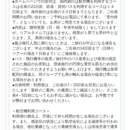
●ホームページでの受付は、国内旅行は航空機を利用するコー
スは出発の21日前、鉄道・貸切バスを利用するコースは１４
日前まで、海外旅行は出発の３０日前までとなります。ご出発
間際のお問い合わせ・ご予約はお電話にて承ります。「受付終
了」となっていても、お席がご用意できる場合がございます。
●内容は、随時更新（日・祝・年末年始除く）をしております
が、リアルタイムではありません。残席が１席でも受付中とな
ります。又、満席の場合もございます。
●最少催行人員に満たないときは、ご旅行が中止になる場合も
ございます。中止の場合のみ、ご出発の14日前まで（日帰り
ツアーの場合７日前まで）にご連絡致します。
●バス・飛行機等の座席／旅行中のバス座席および座席の指定
された施設のお席割は、団体旅行の円滑な運営を図るため当社
にご一任いただきますようお願い申し上げます。飛行機は座席
配列の構成上、同グループでも席が離れる場合や縦並び席にな
る場合があります。
●出発時間・利用便は、ご出発の7～10日前を目安にお送りい
たします「最終のご案内」の書面にてご確認ください。※ご出
発4～5日前になってもお手元に届かない場合は、お手数です
が弊社までお問い合わせください。
＜航空機利用コース＞
利用便の都合上、空港にて待ち時間が生じる場合がございま
す。また、感染症の状況により航空会社による減便等が行われ
る場合、他社乗継となったり乗継空港もしくは現地空港で通常