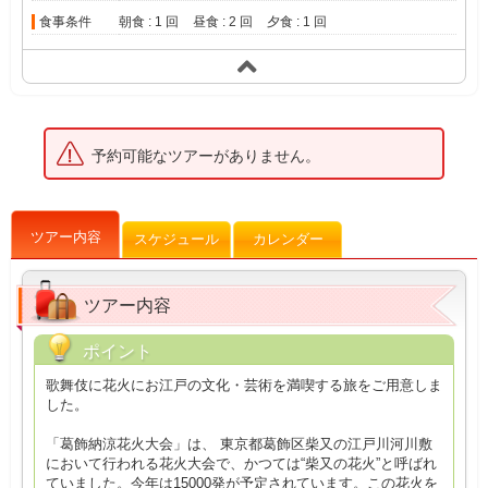
食事条件
朝食 : 1 回
昼食 : 2 回
夕食 : 1 回
予約可能なツアーがありません。
ツアー内容
スケジュール
カレンダー
ツアー内容
ポイント
歌舞伎に花火にお江戸の文化・芸術を満喫する旅をご用意しま
した。
「葛飾納涼花火大会」は、 東京都葛飾区柴又の江戸川河川敷
において行われる花火大会で、かつては“柴又の花火”と呼ばれ
ていました。今年は15000発が予定されています。この花火を