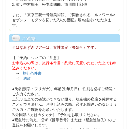
出演：中村梅玉、松本幸四郎、市川團十郎他
また、「東京三菱一号館美術館」で開催される「ルノワール×
セザンヌ モダンを拓いた2人の巨匠」展も鑑賞いただきま
す。
ご連絡
※はなみずきツアーは、女性限定（夫婦可）です。
【ご予約についてのご注意】
お申込みの際は、旅行条件書・約款に同意いただいた上でお申
込みください。
⇒
旅行条件書
⇒
約款
●氏名(漢字・フリガナ)、年齢(生年月日)、性別を必ずご確認・
ご入力ください。
上記３点全ての確認ができない限り、航空機の座席を確保する
ことができません。お申し込みの際、必ずお間違いのないよう
ご入力・ご確認をお願いいたします。
※外国籍の方はカタカナにて予約をお取りください。
●緊急時に備え、必ず《携帯番号》または《緊急連絡先》のご
登録をお願いします。