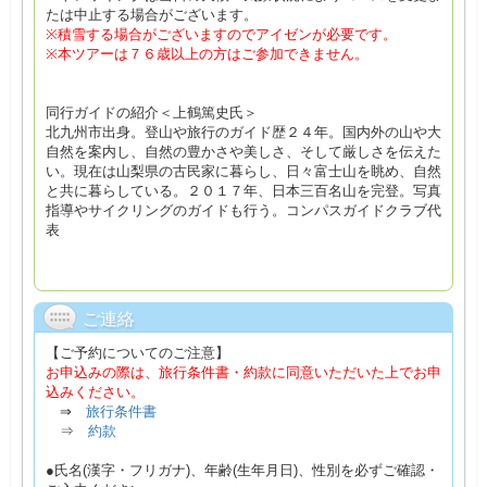
たは中止する場合がございます。
※積雪する場合がございますのでアイゼンが必要です。
※本ツアーは７６歳以上の方はご参加できません。
同行ガイドの紹介＜上鶴篤史氏＞
北九州市出身。登山や旅行のガイド歴２４年。国内外の山や大
自然を案内し、自然の豊かさや美しさ、そして厳しさを伝えた
い。現在は山梨県の古民家に暮らし、日々富士山を眺め、自然
と共に暮らしている。２０１７年、日本三百名山を完登。写真
指導やサイクリングのガイドも行う。コンパスガイドクラブ代
表
ご連絡
【ご予約についてのご注意】
お申込みの際は、旅行条件書・約款に同意いただいた上でお申
込みください。
⇒
旅行条件書
⇒
約款
●氏名(漢字・フリガナ)、年齢(生年月日)、性別を必ずご確認・