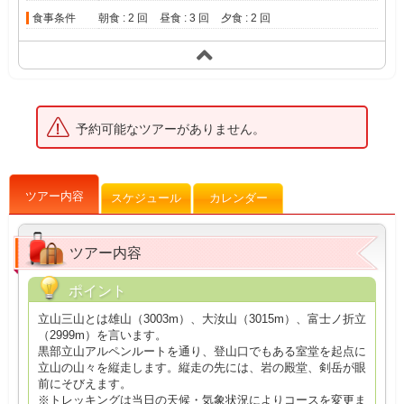
食事条件
朝食 : 2 回
昼食 : 3 回
夕食 : 2 回
予約可能なツアーがありません。
ツアー内容
スケジュール
カレンダー
ツアー内容
ポイント
立山三山とは雄山（3003m）、大汝山（3015m）、富士ノ折立
（2999m）を言います。
黒部立山アルペンルートを通り、登山口でもある室堂を起点に
立山の山々を縦走します。縦走の先には、岩の殿堂、剣岳が眼
前にそびえます。
※トレッキングは当日の天候・気象状況によりコースを変更ま