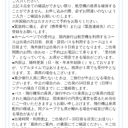
ご入力ください。
上記３点全ての確認ができない限り、航空機の座席を確保する
ことができません。お申し込みの際、必ずお間違いのないよう
ご入力・ご確認をお願いいたします。
※外国籍の方はカタカナにて予約をお取りください。
●緊急時に備え、必ず《携帯番号》または《緊急連絡先》のご
登録をお願いします。
●ホームページでの受付は、国内旅行は航空機を利用するコー
スは出発の21日前、鉄道・貸切バスを利用するコースは１４
日前まで、海外旅行は出発の３０日前までとなります。ご出発
間際のお問い合わせ・ご予約はお電話にて承ります。「受付終
了」となっていても、お席がご用意できる場合がございます。
●内容は、随時更新（日・祝・年末年始除く）をしております
が、リアルタイムではありません。残席が１席でも受付中とな
ります。又、満席の場合もございます。
●最少催行人員に満たないときは、ご旅行が中止になる場合も
ございます。中止の場合のみ、ご出発の14日前まで（日帰り
ツアーの場合７日前まで）にご連絡致します。
●バス・飛行機等の座席／旅行中のバス座席および座席の指定
された施設のお席割は、団体旅行の円滑な運営を図るため当社
にご一任いただきますようお願い申し上げます。飛行機は座席
配列の構成上、同グループでも席が離れる場合や縦並び席にな
る場合があります。
●出発時間・利用便は、ご出発の7～10日前を目安にお送りい
たします「最終のご案内」の書面にてご確認ください。※ご出