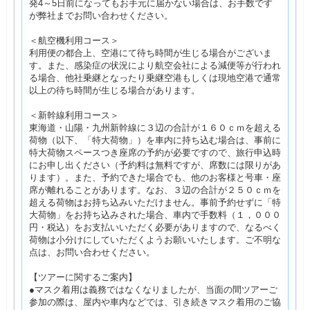
発4～5日前になってもお手元に届かない場合は、お手数です
が弊社までお問い合わせください。
＜航空機利用コース＞
利用便の都合上、空港にて待ち時間が生じる場合がございま
す。また、感染症の状況により航空会社による減便等が行われ
る場合、他社乗継となったり乗継空港もしくは現地空港で通常
以上の待ち時間が生じる場合があります。
＜新幹線利用コース＞
東海道・山陽・九州新幹線に３辺の合計が１６０ｃｍを超える
荷物（以下、「特大荷物」）を車内に持ち込む場合は、事前に
特大荷物スペースつき座席の予約が必要ですので、旅行申込時
にお申し出ください（予約料は無料ですが、席数には限りがあ
ります）。また、予約できた場合でも、他のお客様と号車・座
席が離れることがあります。なお、３辺の合計が２５０ｃｍを
超える荷物はお持ち込みいただけません。事前予約せずに「特
大荷物」をお持ち込みされた場合、車内で手数料（１，０００
円・税込）をお支払いいただく必要がありますので、なるべく
荷物は小分けにしていただくようお願いいたします。ご不明な
点は、お問い合わせください。
【ツアーに関するご案内】
●マスク着用は義務ではなくなりましたが、当面の間ツアーご
参加の際は、屋内や車内などでは、引き続きマスク着用のご協