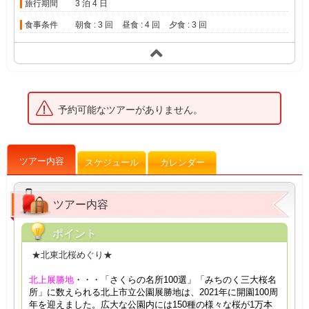
旅行期間
3 泊 4 日
食事条件
朝食 : 3 回
昼食 : 4 回
夕食 : 3 回
予約可能なツアーがありません。
ツアー内容
スケジュール
カレンダー
ツアー内容
ポイント
★北東北桜めぐり★
北上展勝地
・・・「さくらの名所100選」「みちのく三大桜名
所」に数えられる北上市立公園展勝地は、2021年に開園100周
年を迎えました。広大な公園内には150種の様々な桜が1万本