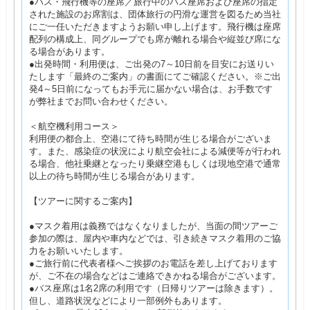
●バス・飛行機等の座席／旅行中のバス座席および座席の指定
された施設のお席割は、団体旅行の円滑な運営を図るため当社
にご一任いただきますようお願い申し上げます。飛行機は座席
配列の構成上、同グループでも席が離れる場合や縦並び席にな
る場合があります。
●出発時間・利用便は、ご出発の7～10日前を目安にお送りい
たします「最終のご案内」の書面にてご確認ください。※ご出
発4～5日前になってもお手元に届かない場合は、お手数です
が弊社までお問い合わせください。
＜航空機利用コース＞
利用便の都合上、空港にて待ち時間が生じる場合がございま
す。また、感染症の状況により航空会社による減便等が行われ
る場合、他社乗継となったり乗継空港もしくは現地空港で通常
以上の待ち時間が生じる場合があります。
【ツアーに関するご案内】
●マスク着用は義務ではなくなりましたが、当面の間ツアーご
参加の際は、屋内や車内などでは、引き続きマスク着用のご協
力をお願いいたします。
●ご旅行前に代表者様へご挨拶のお電話を差し上げております
が、ご不在の場合などはご連絡できかねる場合がございます。
●バス座席は1名2席の利用です（日帰りツアーは除きます）。
但し、道路状況などにより一部例外もあります。