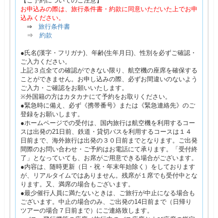
【ご予約についてのご注意】
お申込みの際は、旅行条件書・約款に同意いただいた上でお申
込みください。
⇒
旅行条件書
⇒
約款
●氏名(漢字・フリガナ)、年齢(生年月日)、性別を必ずご確認・
ご入力ください。
上記３点全ての確認ができない限り、航空機の座席を確保する
ことができません。お申し込みの際、必ずお間違いのないよう
ご入力・ご確認をお願いいたします。
※外国籍の方はカタカナにて予約をお取りください。
●緊急時に備え、必ず《携帯番号》または《緊急連絡先》のご
登録をお願いします。
●ホームページでの受付は、国内旅行は航空機を利用するコー
スは出発の21日前、鉄道・貸切バスを利用するコースは１４
日前まで、海外旅行は出発の３０日前までとなります。ご出発
間際のお問い合わせ・ご予約はお電話にて承ります。「受付終
了」となっていても、お席がご用意できる場合がございます。
●内容は、随時更新（日・祝・年末年始除く）をしております
が、リアルタイムではありません。残席が１席でも受付中とな
ります。又、満席の場合もございます。
●最少催行人員に満たないときは、ご旅行が中止になる場合も
ございます。中止の場合のみ、ご出発の14日前まで（日帰り
ツアーの場合７日前まで）にご連絡致します。