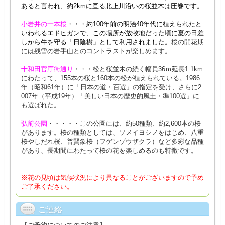
あると言われ、約2kmに亘る北上川沿いの桜並木は圧巻です。
小岩井の一本桜
・・・約100年前の明治40年代に植えられたと
いわれるエドヒガンで、この場所が放牧地だった頃に夏の日差
しから牛を守る「日陰樹」として利用されました。
桜の開花期
には残雪の岩手山とのコントラストが楽しめます。
十和田官庁街通り
・・・松と桜並木の続く幅員36ｍ延長1.1km
にわたって、155本の桜と160本の松が植えられている。1986
年（昭和61年）に「日本の道・百選」の指定を受け、さらに2
007年（平成19年）「美しい日本の歴史的風土・準100選」に
も選ばれた。
弘前公園
・・・・・この公園には、約50種類、約2,600本の桜
があります。桜の種類としては、ソメイヨシノをはじめ、八重
桜やしだれ桜、普賢象桜（フゲンゾウザクラ）など多彩な品種
があり、長期間にわたって桜の花を楽しめるのも特徴です。
※花の見頃は気候状況により異なることがございますので予め
ご了承ください。
ご連絡